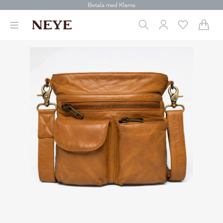
Betala med Klarna
Leverans 1-4 arbetsdagar
Gratis frakt över 699 kr.
Vi donerar till cancerforskning
30 dagars retur
Betala med Klarna