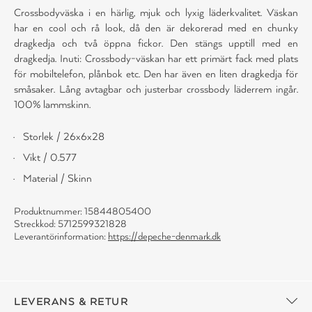
Crossbodyväska i en härlig, mjuk och lyxig läderkvalitet. Väskan
har en cool och rå look, då den är dekorerad med en chunky
dragkedja och två öppna fickor. Den stängs upptill med en
dragkedja. Inuti: Crossbody-väskan har ett primärt fack med plats
för mobiltelefon, plånbok etc. Den har även en liten dragkedja för
småsaker. Lång avtagbar och justerbar crossbody läderrem ingår.
100% lammskinn.
Storlek / 26x6x28
Vikt / 0.577
Material / Skinn
Produktnummer: 15844805400
Streckkod: 5712599321828
Leverantörinformation:
https://depeche-denmark.dk
LEVERANS & RETUR