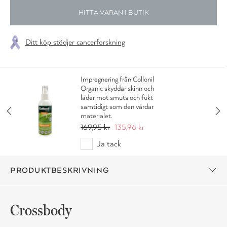
HITTA VARAN I BUTIK
Ditt köp stödjer cancerforskning
Impregnering från Collonil
Organic skyddar skinn och
läder mot smuts och fukt
samtidigt som den vårdar
materialet.
169,95 kr
135,96 kr
Ja tack
PRODUKTBESKRIVNING
Crossbody