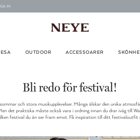
Vi d
GA IN
Le
RESA
OUTDOOR
ACCESSOARER
SKÖNHE
G
Vi d
Bli redo för festival!
ol, sommar och stora musikupplevelser. Många älskar den unika atmosf
 Men det praktiska måste också vara i ordning innan du drar iväg till
lken festival du än ser fram emot. Få inspiration till ditt festivaloutfit o