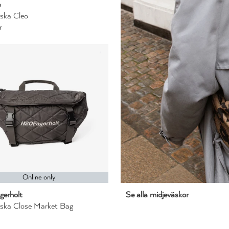
e
ska Cleo
r
Online only
erholt
Se alla midjeväskor
äska Close Market Bag