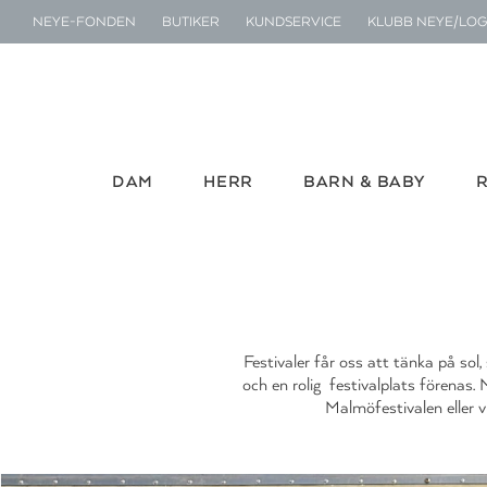
NEYE-FONDEN
BUTIKER
KUNDSERVICE
KLUBB NEYE/LOG
DAM
HERR
BARN & BABY
Festivaler får oss att tänka på s
och en rolig festivalplats förenas.
Malmöfestivalen eller vi