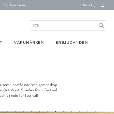
onerar till cancerforskning
KORG (
0
)
30 dagars retur
Betala med Klarna
verans 1-4 arbetsdagar
T
VARUMÄRKEN
ERBJUDANDEN
ratis frakt över 699 kr.
onerar till cancerforskning
30 dagars retur
Betala med Klarna
är som uppstår när fest, gemenskap
 Way Out West, Sweden Rock Festival,
ch bli redo för festival!