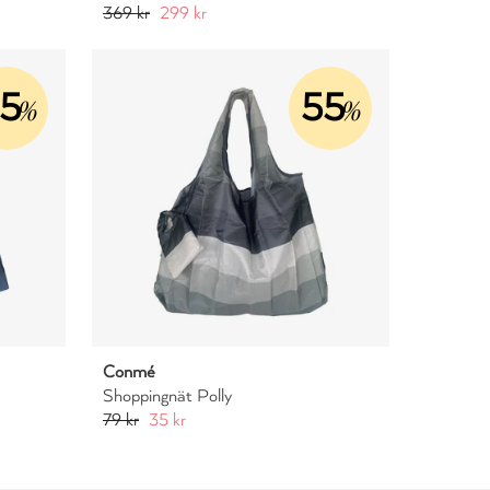
369 kr
299 kr
5
55
%
%
Conmé
Shoppingnät Polly
79 kr
35 kr