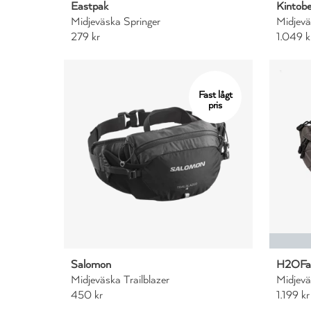
Eastpak
Kintob
Midjeväska Springer
Midjevä
279 kr
1.049 k
Fast lågt
pris
Salomon
H2OFag
Midjeväska Trailblazer
Midjev
450 kr
1.199 kr