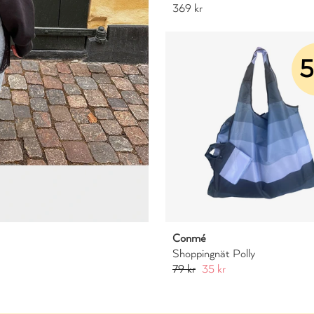
369 kr
5
Conmé
Shoppingnät Polly
79 kr
35 kr