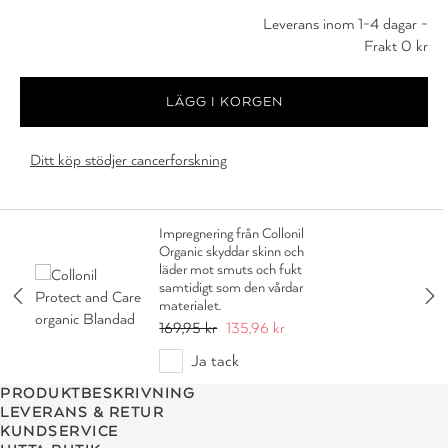
Leverans inom 1-4 dagar -
Frakt 0 kr
Ditt köp stödjer cancerforskning
Impregnering från Collonil
Organic skyddar skinn och
läder mot smuts och fukt
samtidigt som den vårdar
materialet.
169,95 kr
135,96 kr
Ja tack
PRODUKTBESKRIVNING
LEVERANS & RETUR
KUNDSERVICE