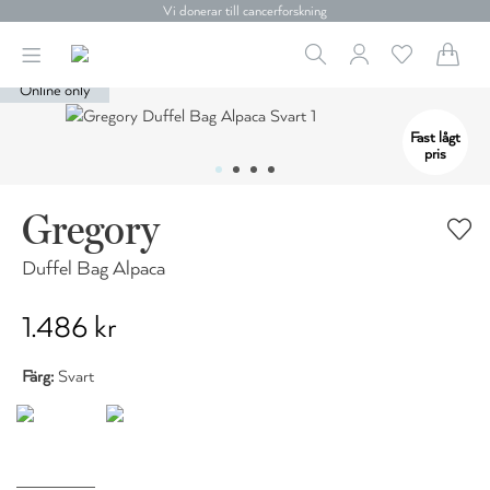
Vi donerar till cancerforskning
30 dagars retur
Betala med Klarna
Leverans 1-4 arbetsdagar
Online only
Gratis frakt över 699 kr.
Vi donerar till cancerforskning
Fast lågt
30 dagars retur
pris
Betala med Klarna
Gregory
Duffel Bag Alpaca
1.486 kr
Färg:
Svart