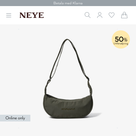
30 dagars retur
Betala med Klarna
Leverans 1-4 arbetsdagar
Gratis frakt över 699 kr.
Vi donerar till cancerforskning
30 dagars retur
Betala med Klarna
50
%
Utförsäljning
Online only