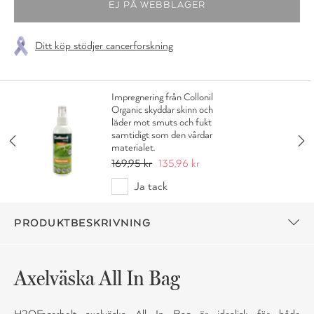
Ditt köp stödjer cancerforskning
Impregnering från Collonil
Organic skyddar skinn och
läder mot smuts och fukt
samtidigt som den vårdar
materialet.
169,95 kr
135,96 kr
Ja tack
PRODUKTBESKRIVNING
Axelväska All In Bag
H2OFagerholt axelväska All In Bag är idealisk för både