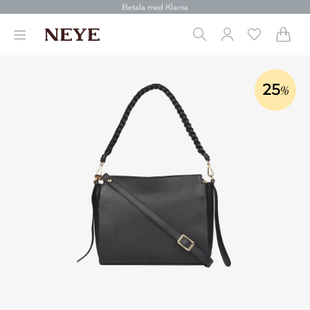
30 dagars retur
Betala med Klarna
Leverans 1-4 arbetsdagar
Gratis frakt över 699 kr.
Vi donerar till cancerforskning
30 dagars retur
25
Betala med Klarna
%