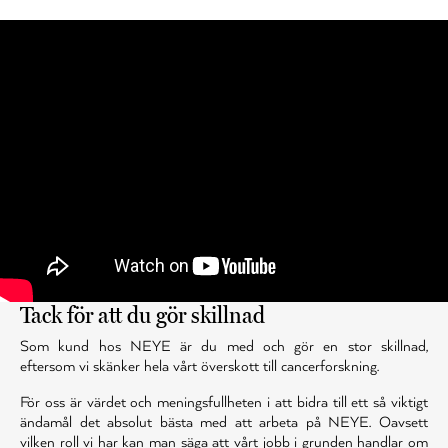
Tack för att du gör skillnad
Som kund hos NEYE är du med och gör en stor skillnad,
eftersom vi skänker hela vårt överskott till cancerforskning.
För oss är värdet och meningsfullheten i att bidra till ett så viktigt
ändamål det absolut bästa med att arbeta på NEYE. Oavsett
vilken roll vi har kan man säga att vårt jobb i grunden handlar om