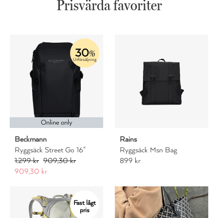
Prisvärda favoriter
30
%
Utförsäljning
Online only
Beckmann
Rains
Ryggsäck Street Go 16"
Ryggsäck Msn Bag
1.299 kr
909,30 kr
899 kr
909,30 kr
Fast lågt
pris