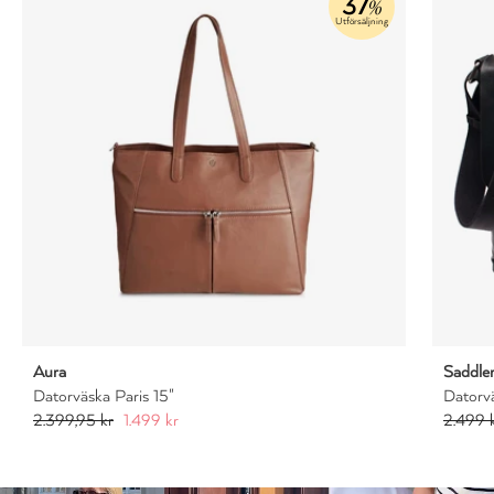
37
%
Utförsäljning
Aura
Saddle
Datorväska Paris 15"
Datorv
2.399,95 kr
1.499 kr
2.499 