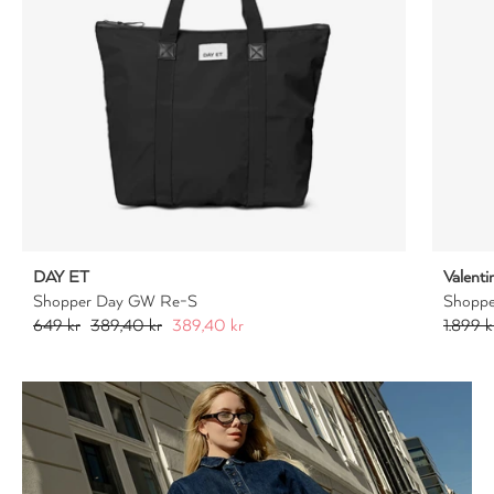
DAY ET
Valenti
Shopper Day GW Re-S
Shoppe
649 kr
389,40 kr
389,40 kr
1.899 k