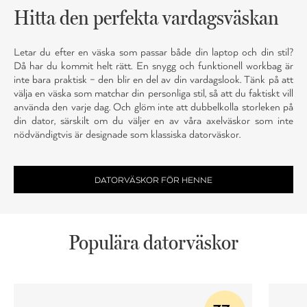
Hitta den perfekta vardagsväskan
Letar du efter en väska som passar både din laptop och din stil?
Då har du kommit helt rätt. En snygg och funktionell workbag är
inte bara praktisk – den blir en del av din vardagslook. Tänk på att
välja en väska som matchar din personliga stil, så att du faktiskt vill
använda den varje dag. Och glöm inte att dubbelkolla storleken på
din dator, särskilt om du väljer en av våra axelväskor som inte
nödvändigtvis är designade som klassiska datorväskor.
DATORVÄSKOR FÖR HENNE
Populära datorväskor