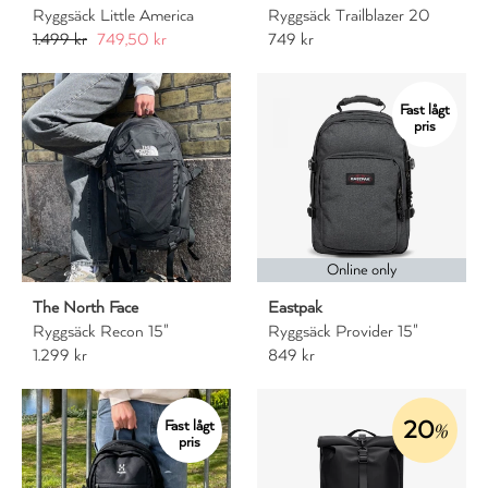
Ryggsäck Little America
Ryggsäck Trailblazer 20
1.499 kr
749,50 kr
749 kr
Fast lågt
pris
Online only
The North Face
Eastpak
Ryggsäck Recon 15"
Ryggsäck Provider 15"
1.299 kr
849 kr
20
Fast lågt
%
pris