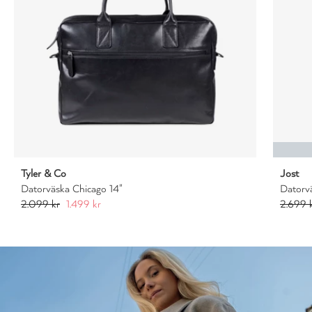
Tyler & Co
Jost
Datorväska Chicago 14"
Datorv
2.099 kr
1.499 kr
2.699 