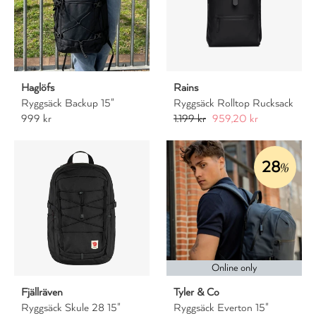
Haglöfs
Rains
Ryggsäck Backup 15"
Ryggsäck Rolltop Rucksack
999 kr
1.199 kr
959,20 kr
28
%
Online only
Fjällräven
Tyler & Co
Ryggsäck Skule 28 15"
Ryggsäck Everton 15"