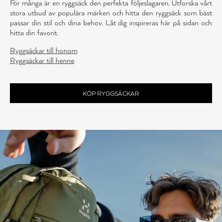
För många är en ryggsäck den perfekta följeslagaren. Utforska vårt
stora utbud av populära märken och hitta den ryggsäck som bäst
passar din stil och dina behov. Låt dig inspireras här på sidan och
hitta din favorit.
Ryggsäckar till honom
Ryggsäckar till henne
KÖP RYGGSÄCKAR