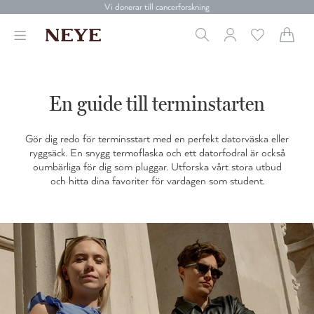
Gratis frakt över 699 kr.
Vi donerar till cancerforskning
30 dagars retur
Betala med Klarna
Leverans 1-4 arbetsdagar
Gratis frakt över 699 kr.
Vi donerar till cancerforskning
En guide till terminstarten
30 dagars retur
Betala med Klarna
Gör dig redo för terminsstart med en perfekt datorväska eller
ryggsäck. En snygg termoflaska och ett datorfodral är också
oumbärliga för dig som pluggar. Utforska vårt stora utbud
och hitta dina favoriter för vardagen som student.