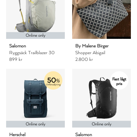
Online only
Salomon
By Malene Birger
Ryggsäck Trailblazer 30
Shopper Abigail
899 kr
2.800 kr
50
Fast lågt
%
pris
Utförsäljning
Online only
Online only
Herschel
Salomon