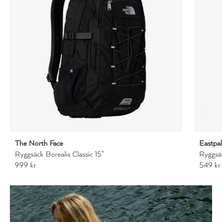
The North Face
Eastpa
Ryggsäck Borealis Classic 15"
Ryggsä
999 kr
549 kr