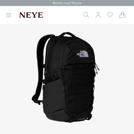
Betala med Klarna
Leverans 1-4 arbetsdagar
Gratis frakt över 699 kr.
Vi donerar till cancerforskning
30 dagars retur
Betala med Klarna