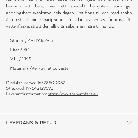
bekväm att bära, med ett speciellt bärsystem som ger
andningsbart svankstöd hela dagen. Det finns till och med snabb
åtkomst till din smartphone på sidan av en av fickorna för
vattenflaska, så att den alltid är säker men nära till hands.
Storlek / 49x19,1x29,5
Liter / 30
Vikt / 1.165
Material / Återvunnet polyester
Produktnummer: 16578500057
Streckkod: 197642129593
Leverantörinformation:
https://www.thenorthface.eu
LEVERANS & RETUR