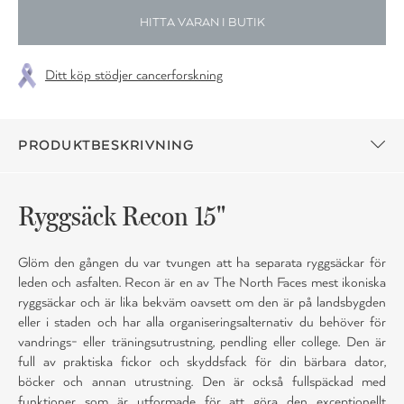
HITTA VARAN I BUTIK
Ditt köp stödjer cancerforskning
PRODUKTBESKRIVNING
Ryggsäck Recon 15"
Glöm den gången du var tvungen att ha separata ryggsäckar för
leden och asfalten. Recon är en av The North Faces mest ikoniska
ryggsäckar och är lika bekväm oavsett om den är på landsbygden
eller i staden och har alla organiseringsalternativ du behöver för
vandrings- eller träningsutrustning, pendling eller college. Den är
full av praktiska fickor och skyddsfack för din bärbara dator,
böcker och annan utrustning. Den är också fullspäckad med
funktioner som är utformade för att göra den exceptionellt