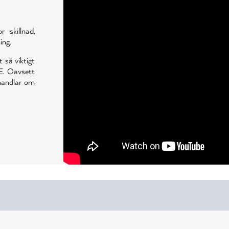
skillnad,
ing.
t så viktigt
E. Oavsett
 handlar om