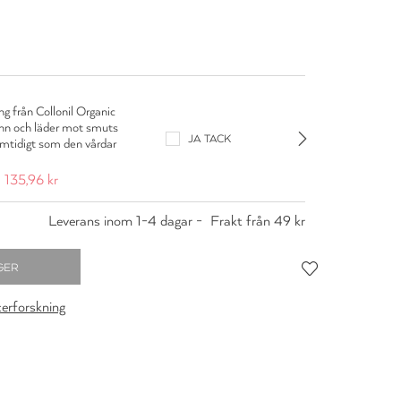
Colloni
g från Collonil Organic
Impregne
inn och läder mot smuts
skyddar
JA TACK
amtidigt som den vårdar
och fuk
material
135,96 kr
169,95 
Leverans inom 1-4 dagar -
Frakt från 49 kr
cerforskning