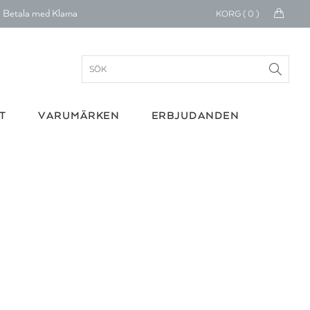
Betala med Klarna
KORG (
0
)
verans 1-4 arbetsdagar
ratis frakt över 699 kr.
onerar till cancerforskning
T
VARUMÄRKEN
ERBJUDANDEN
30 dagars retur
Betala med Klarna