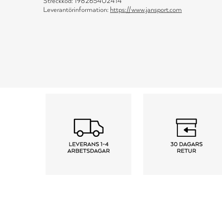
Streckkod: 198265402414
Leverantörinformation:
https://www.jansport.com