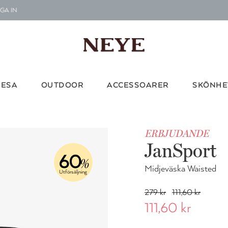
GA IN
Le
G
Vi d
RESA
OUTDOOR
ACCESSOARER
SKÖNHE
ERBJUDANDE
JanSport
60
%
Midjeväska Waisted
Utförsäljning
279 kr
111,60 kr
111,60 kr