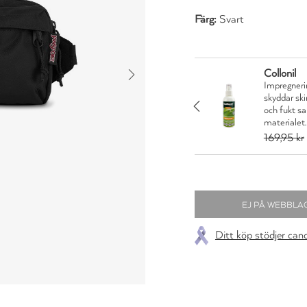
Färg:
Svart
Collonil
rån Collonil Organic
Impregnerin
 och läder mot smuts
skyddar sk
JA TACK
idigt som den vårdar
och fukt s
materialet.
35,96 kr
169,95 kr
Ditt köp stödjer can