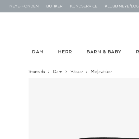
NEYE-FONDEN
BUTIKER
KUNDSERVICE
KLUBB NEYE/LOG
DAM
HERR
BARN & BABY
Startsida
Dam
Väskor
Midjeväskor