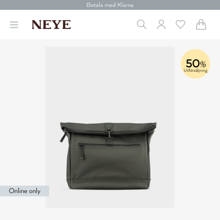
30 dagars retur
Betala med Klarna
Leverans 1-4 arbetsdagar
Gratis frakt över 699 kr.
Vi donerar till cancerforskning
30 dagars retur
Betala med Klarna
50
%
Utförsäljning
Online only