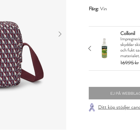
Färg:
Vin
Collonil
rån Collonil Organic
Impregnerin
 och läder mot smuts
skyddar sk
JA TACK
idigt som den vårdar
och fukt s
materialet.
35,96 kr
169,95 kr
Ditt köp stödjer can