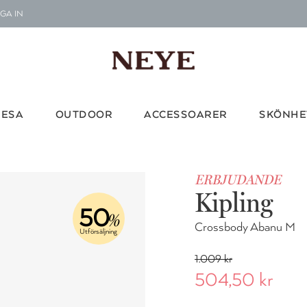
GA IN
Le
G
RESA
OUTDOOR
ACCESSOARER
SKÖNHE
Vi d
ERBJUDANDE
Kipling
50
%
Crossbody Abanu M
Utförsäljning
1.009 kr
504,50 kr