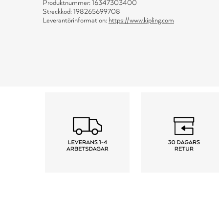
Produktnummer: 16347303400
Streckkod: 198265699708
Leverantörinformation:
https://www.kipling.com