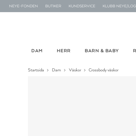
NEYE-FONDEN
BUTIKER
KUNDSERVICE
KLUBB NEYE/LOG
DAM
HERR
BARN & BABY
Startsida
Dam
Väskor
Crossbody väskor