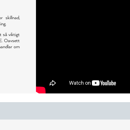
skillnad,
ing.
t så viktigt
E. Oavsett
 handlar om