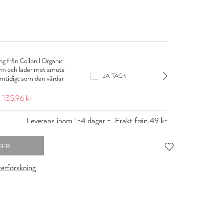
Colloni
g från Collonil Organic
Impregne
inn och läder mot smuts
skyddar
JA TACK
amtidigt som den vårdar
och fuk
material
135,96 kr
169,95 
Leverans inom 1-4 dagar -
Frakt från 49 kr
cerforskning