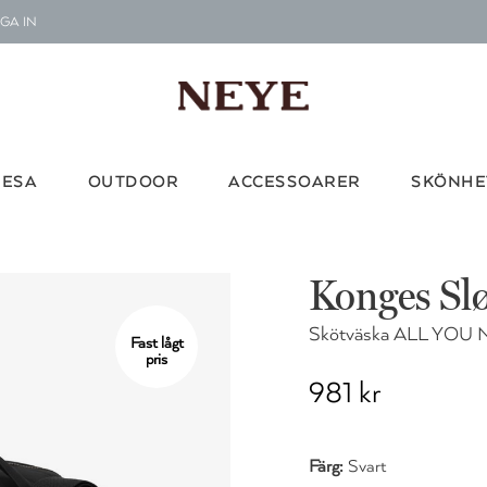
GA IN
Le
G
Vi d
RESA
OUTDOOR
ACCESSOARER
SKÖNHE
Konges Sl
Skötväska ALL YOU
Fast lågt
pris
981 kr
Färg:
Svart