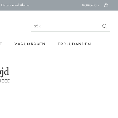
Betala med Klarna
KORG (
0
)
verans 1-4 arbetsdagar
ratis frakt över 699 kr.
onerar till cancerforskning
T
VARUMÄRKEN
ERBJUDANDEN
30 dagars retur
Betala med Klarna
øjd
 NEED