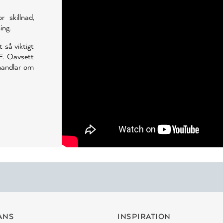
skillnad,
ing.
t så viktigt
E. Oavsett
 handlar om
ANS
INSPIRATION