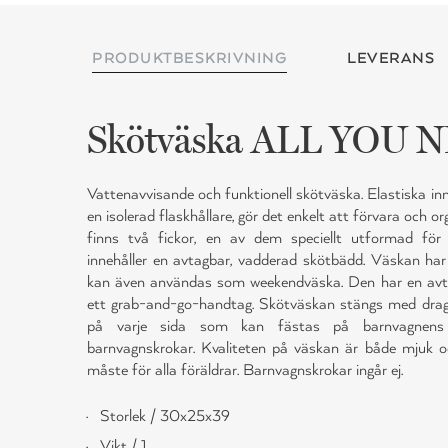
PRODUKTBESKRIVNING
LEVERANS
Skötväska ALL YOU 
Vattenavvisande och funktionell skötväska. Elastiska inner
en isolerad flaskhållare, gör det enkelt att förvara och o
finns två fickor, en av dem speciellt utformad för 
innehåller en avtagbar, vadderad skötbädd. Väskan har
kan även användas som weekendväska. Den har en avta
ett grab-and-go-handtag. Skötväskan stängs med drag
på varje sida som kan fästas på barnvagnens 
barnvagnskrokar. Kvaliteten på väskan är både mjuk o
måste för alla föräldrar. Barnvagnskrokar ingår ej.
Storlek / 30x25x39
Vikt / 1