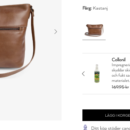
Färg:
Kastanj
Collonil
Impregnerin
n är en vårdande creme
skyddar sk
nytor. Skyddar och
JA TACK
och fukt s
materialet.
5 kr
169,95 kr
Ditt köp stödjer can