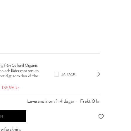
Colloni
g från Collonil Organic
Lädervår
inn och läder mot smuts
som vår
JA TACK
amtidigt som den vårdar
läder (
mocka o
135,96 kr
109,95
Leverans inom 1-4 dagar -
Frakt 0 kr
cerforskning