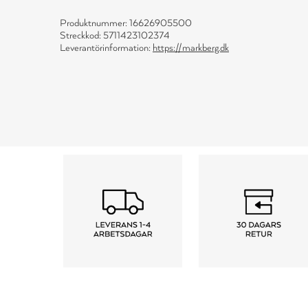
Produktnummer: 16626905500
Streckkod: 5711423102374
Leverantörinformation:
https://markberg.dk