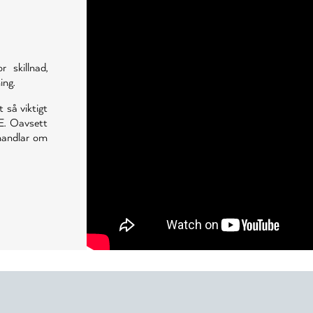
skillnad,
ing.
t så viktigt
E. Oavsett
 handlar om