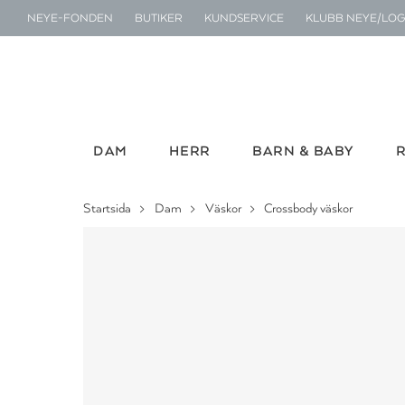
NEYE-FONDEN
BUTIKER
KUNDSERVICE
KLUBB NEYE/LOG
DAM
HERR
BARN & BABY
Startsida
Dam
Väskor
Crossbody väskor