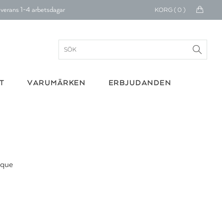
verans 1-4 arbetsdagar
KORG (
0
)
ratis frakt över 699 kr.
onerar till cancerforskning
30 dagars retur
T
VARUMÄRKEN
ERBJUDANDEN
Betala med Klarna
verans 1-4 arbetsdagar
ratis frakt över 699 kr.
onerar till cancerforskning
ique
30 dagars retur
Betala med Klarna