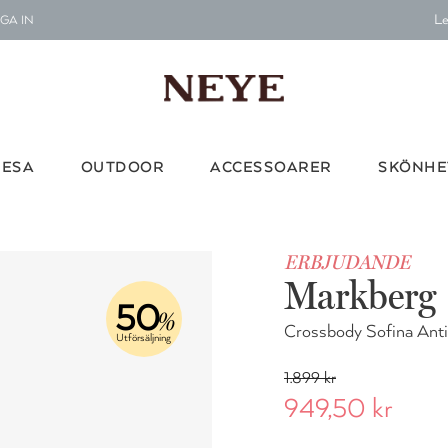
Le
GA IN
G
Vi d
RESA
OUTDOOR
ACCESSOARER
SKÖNHE
Le
ERBJUDANDE
G
Markberg
Vi d
50
%
Crossbody Sofina Ant
Utförsäljning
1.899 kr
949,50 kr