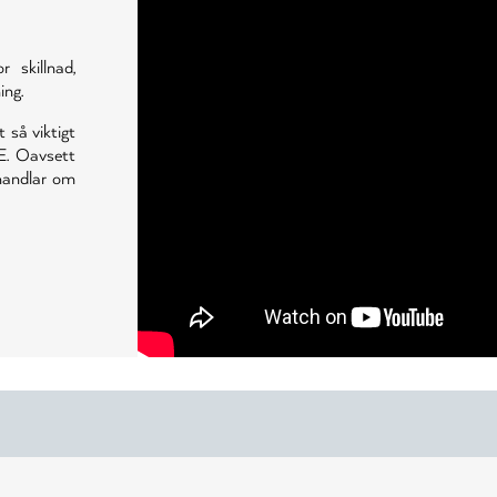
skillnad,
ing.
t så viktigt
E. Oavsett
 handlar om