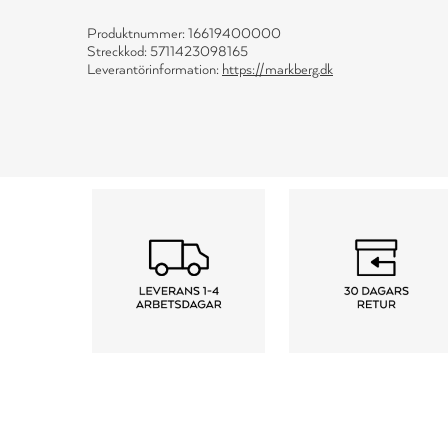
Produktnummer: 16619400000
Streckkod: 5711423098165
Leverantörinformation:
https://markberg.dk