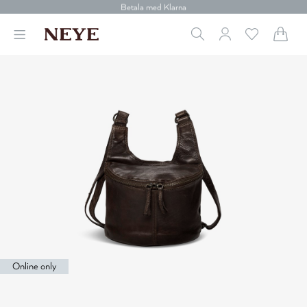
30 dagars retur
Betala med Klarna
Leverans 1-4 arbetsdagar
Gratis frakt över 699 kr.
Vi donerar till cancerforskning
30 dagars retur
Betala med Klarna
Online only