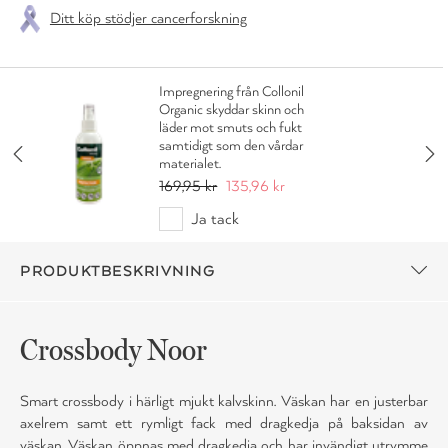
Ditt köp stödjer cancerforskning
Impregnering från Collonil
Organic skyddar skinn och
läder mot smuts och fukt
samtidigt som den vårdar
materialet.
169,95 kr
135,96 kr
Ja tack
PRODUKTBESKRIVNING
Crossbody Noor
Smart crossbody i härligt mjukt kalvskinn. Väskan har en justerbar
axelrem samt ett rymligt fack med dragkedja på baksidan av
väskan. Väskan öppnas med dragkedja och har invändigt utrymme