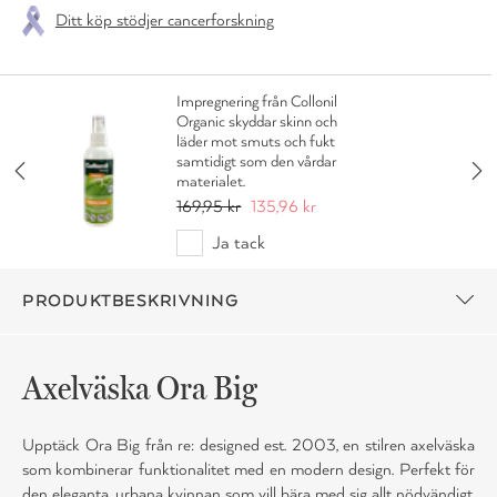
Ditt köp stödjer cancerforskning
Impregnering från Collonil
Organic skyddar skinn och
läder mot smuts och fukt
samtidigt som den vårdar
materialet.
169,95 kr
135,96 kr
Ja tack
PRODUKTBESKRIVNING
Axelväska Ora Big
Upptäck Ora Big från re: designed est. 2003, en stilren axelväska
som kombinerar funktionalitet med en modern design. Perfekt för
den eleganta, urbana kvinnan som vill bära med sig allt nödvändigt.