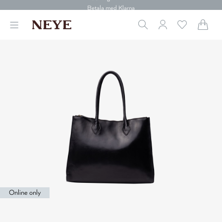
30 dagars retur
Betala med Klarna
Leverans 1-4 arbetsdagar
Gratis frakt över 699 kr.
Vi donerar till cancerforskning
30 dagars retur
Betala med Klarna
Online only