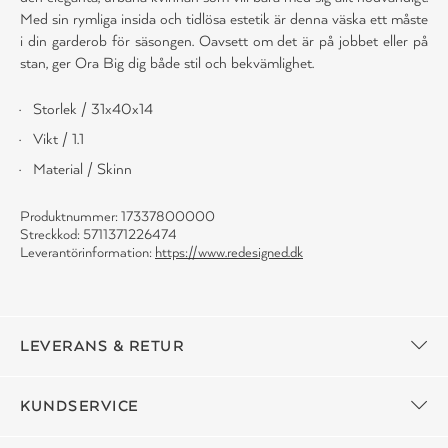
Med sin rymliga insida och tidlösa estetik är denna väska ett måste
i din garderob för säsongen. Oavsett om det är på jobbet eller på
stan, ger Ora Big dig både stil och bekvämlighet.
Storlek / 31x40x14
Vikt / 1.1
Material / Skinn
Produktnummer: 17337800000
Streckkod: 5711371226474
Leverantörinformation:
https://www.redesigned.dk
LEVERANS & RETUR
KUNDSERVICE