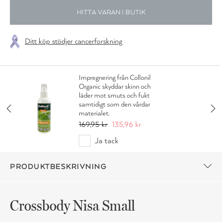
HITTA VARAN I BUTIK
Ditt köp stödjer cancerforskning
Impregnering från Collonil
Organic skyddar skinn och
läder mot smuts och fukt
samtidigt som den vårdar
materialet.
169,95 kr
135,96 kr
Ja tack
PRODUKTBESKRIVNING
Crossbody Nisa Small