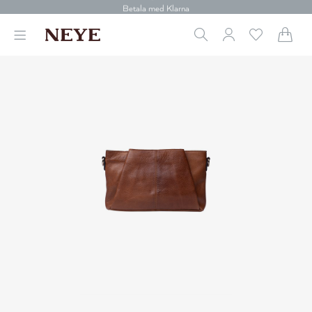
30 dagars retur
Betala med Klarna
Leverans 1-4 arbetsdagar
Gratis frakt över 699 kr.
Vi donerar till cancerforskning
30 dagars retur
Betala med Klarna