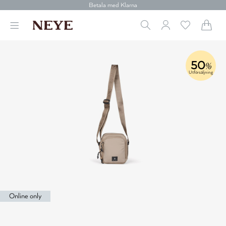
Betala med Klarna
Leverans 1-4 arbetsdagar
Gratis frakt över 699 kr.
Vi donerar till cancerforskning
30 dagars retur
Betala med Klarna
50
%
Utförsäljning
Online only