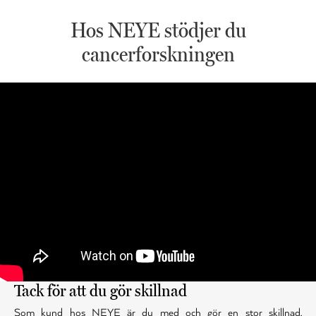
Hos NEYE stödjer du
cancerforskningen
Tack för att du gör skillnad
Som kund hos NEYE är du med och gör en stor skillnad,