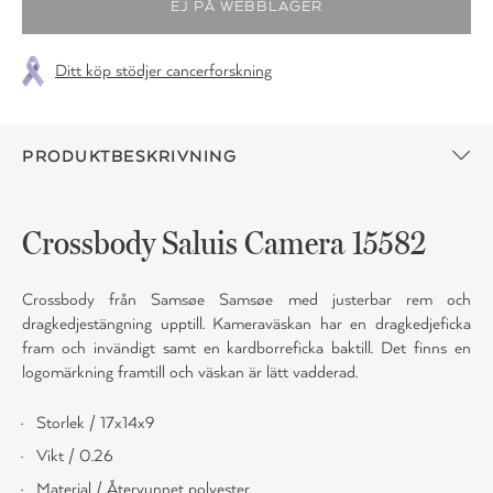
Ditt köp stödjer cancerforskning
PRODUKTBESKRIVNING
Crossbody Saluis Camera 15582
Crossbody från Samsøe Samsøe med justerbar rem och
dragkedjestängning upptill. Kameraväskan har en dragkedjeficka
fram och invändigt samt en kardborreficka baktill. Det finns en
logomärkning framtill och väskan är lätt vadderad.
Storlek / 17x14x9
Vikt / 0.26
Material / Återvunnet polyester