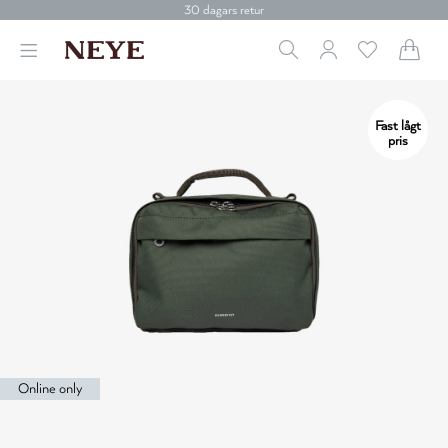
30 dagars retur
Betala med Klarna
Leverans 1-4 arbetsdagar
Gratis frakt över 699 kr.
Vi donerar till cancerforskning
30 dagars retur
Fast lågt
Betala med Klarna
pris
Online only