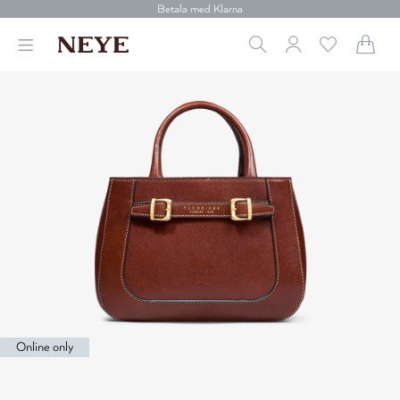
Betala med Klarna
Leverans 1-4 arbetsdagar
Gratis frakt över 699 kr.
Vi donerar till cancerforskning
30 dagars retur
Betala med Klarna
Online only