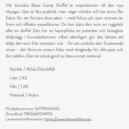
Vår ikoniska Base Camp Duffel är inspirationen till den nya
Voyager. Den är lika praktisk, men väger mindre och har ännu fler
fickor för att förvara dina saker – med fokus på resor snarare än
fram och tillbaka expeditioner. Du kan bära den som en ryggsäck
eller en duffel. Den har en laptopficka, en justerbar och löstagbar
skiljevägg i huvudsektionen, vilket säkerligen gör det lättare att
skilja det rena från smutsen, och - för att undvika den frustrerade
röran - det finns en extern ficka med dragkedja för ditt pass och
din telefon. Den är också gjord av återvunnet material.
Storlek / 40,6x31,6x68,8
Liter / 62
Vikt / 1.28
Material / Nylon
Produktnummer: 16779514400
Streckkod: 198266024905
Leverantörinformation:
https://www.thenorthface.eu