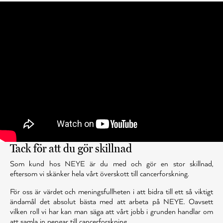
Tack för att du gör skillnad
Som kund hos NEYE är du med och gör en stor skillnad,
eftersom vi skänker hela vårt överskott till cancerforskning.
För oss är värdet och meningsfullheten i att bidra till ett så viktigt
ändamål det absolut bästa med att arbeta på NEYE. Oavsett
vilken roll vi har kan man säga att vårt jobb i grunden handlar om
att samla in pengar till cancerforskning.