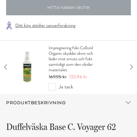
HITTA VARAN I BUTIK
Ditt köp stödjer cancerforskning
Impregnering från Collonil
Organic skyddar skinn och
läder mot smuts och fukt
samtidigt som den vårdar
materialet.
169,95 kr
135,96 kr
Ja tack
PRODUKTBESKRIVNING
Duffelväska Base C. Voyager 62