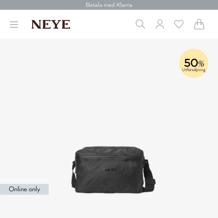
Betala med Klarna
Leverans 1-4 arbetsdagar
Gratis frakt över 699 kr.
Vi donerar till cancerforskning
30 dagars retur
Betala med Klarna
50
%
Utförsäljning
Online only