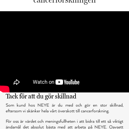
Tack för att du gör skillnad
Som kund hos NEYE är du med och gör en stor skillnad,
eftersom vi skänker hela vårt överskott till cancerforskning.
För oss är värdet och meningsfullheten i att bidra till ett så viktigt
ändamål det absolut bästa med att arbeta på NEYE. Oavsett