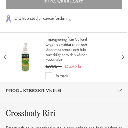
Ditt köp stödjer cancerforskning
Impregnering från Collonil
Organic skyddar skinn och
läder mot smuts och fukt
samtidigt som den vårdar
materialet.
169,95 kr
135,96 kr
Ja tack
PRODUKTBESKRIVNING
Crossbody Riri
Smart och enkel crossbody-väska med många bra fack. Väskan är