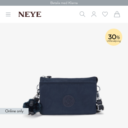
Betala med Klarna
Leverans 1-4 arbetsdagar
Gratis frakt över 699 kr.
Vi donerar till cancerforskning
30 dagars retur
Betala med Klarna
30
%
Utförsäljning
Online only