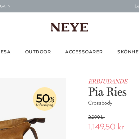
Le
GA IN
G
Vi d
RESA
OUTDOOR
ACCESSOARER
SKÖNHE
Le
ERBJUDANDE
G
Pia Ries
Vi d
50
%
Crossbody
Utförsäljning
2.299 kr
1.149,50 kr