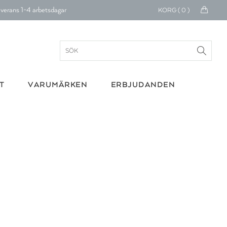
verans 1-4 arbetsdagar
KORG (
0
)
ratis frakt över 699 kr.
onerar till cancerforskning
30 dagars retur
T
VARUMÄRKEN
ERBJUDANDEN
Betala med Klarna
verans 1-4 arbetsdagar
ratis frakt över 699 kr.
onerar till cancerforskning
30 dagars retur
Betala med Klarna