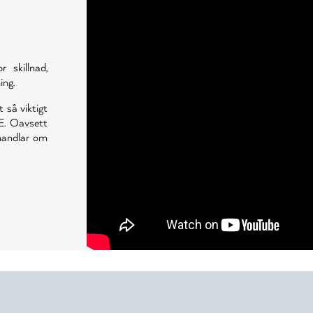
skillnad,
ing.
t så viktigt
E. Oavsett
 handlar om