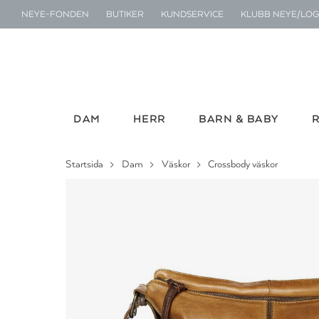
NEYE-FONDEN
BUTIKER
KUNDSERVICE
KLUBB NEYE/LOG
DAM
HERR
BARN & BABY
Startsida
Dam
Väskor
Crossbody väskor