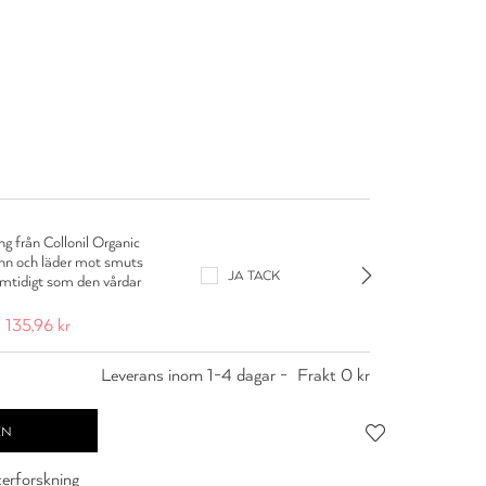
Colloni
g från Collonil Organic
Lädervår
inn och läder mot smuts
som vår
JA TACK
amtidigt som den vårdar
läder (
mocka o
135,96 kr
109,95
Leverans inom 1-4 dagar -
Frakt 0 kr
cerforskning