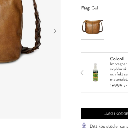
Färg:
Gul
Collonil
Impregnerin
n är en vårdande creme
skyddar sk
nytor. Skyddar och
JA TACK
och fukt s
materialet.
5 kr
169,95 kr
Ditt köp stödjer can